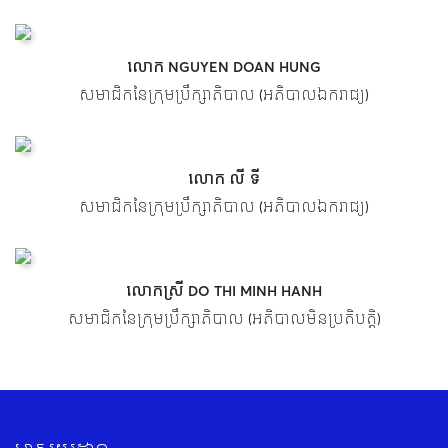
លោក NGUYEN DOAN HUNG
សមាជិកនៃក្រុមប្រឹក្សាភិបាល (អភិបាលឯករាជ្យ)
លោក លី ទី
សមាជិកនៃក្រុមប្រឹក្សាភិបាល (អភិបាលឯករាជ្យ)
លោកស្រី DO THI MINH HANH
សមាជិកនៃក្រុមប្រឹក្សាភិបាល (អភិបាលមិនប្រតិបត្តិ)