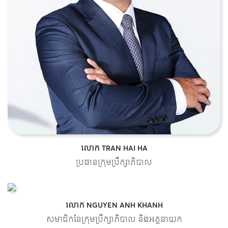
លោក TRAN HAI HA
ប្រធានក្រុមប្រឹក្សាភិបាល
លោក NGUYEN ANH KHANH
សមាជិកនៃក្រុមប្រឹក្សាភិបាល និងអគ្គនាយក