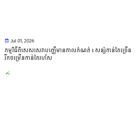
Jul 01, 2026
កម្មវិធីពិសេសសេវាបញ្ញើមានកាលកំណត់ ៖ សន្សំកាន់តែច្រើន
រីកចម្រើនកាន់តែរហ័ស