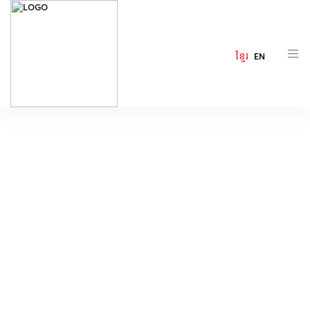
ខ្មែរ
EN