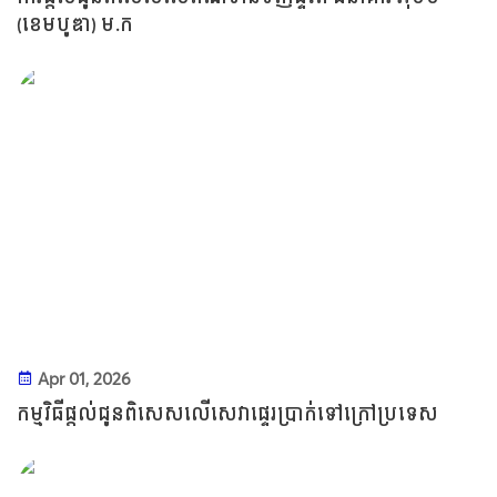
(ខេមបូឌា) ម.ក
Apr 01, 2026
កម្មវិធីផ្តល់ជូនពិសេសលើសេវាផ្ទេរប្រាក់ទៅក្រៅប្រទេស