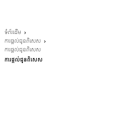
ទំព័រដើម
ការផ្តល់ជូនពិសេស
ការផ្តល់ជូនពិសេស
ការផ្តល់ជូនពិសេស