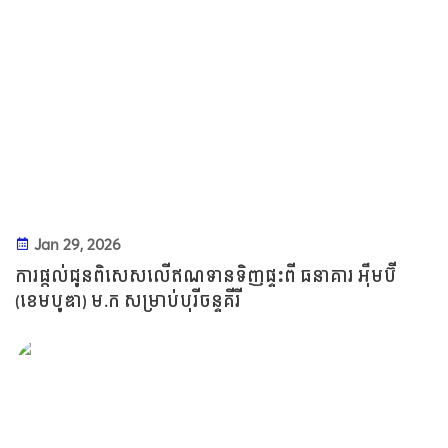
Jan 29, 2026
ការផ្តល់ជូនពិសេសលើឥណទានទិញផ្ទះពី ធនាគារ អុឹមប៊ី
(ខេមបូឌា) ម.ក សម្រាប់បុរីចន្ទគីរី