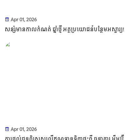
Apr 01, 2026
សន្សំមានកាលកំណត់ ឆ្នាំថ្មី អត្ថប្រយោជន៍បន្ថែមអស្ចារ្យ!
Apr 01, 2026
ការផ្តល់ជូនពិសេសលើឥណទានទិញផ្ទះពី ធនាគារ អុឹមប៊ី