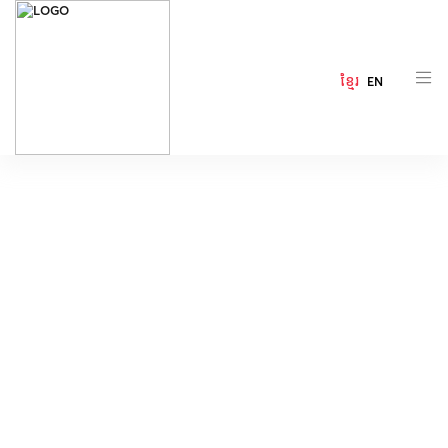
ខ្មែរ
EN