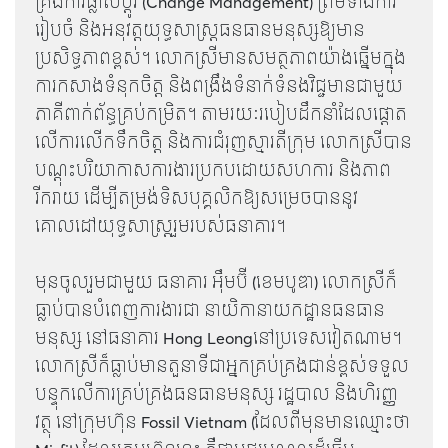
គ្រងការផ្លាស់ប្តូរ (Change Management) ព្រមទាំងការ
រៀបចំ និងអនុវត្តយុទ្ធសាស្ត្រធនធានមនុស្សឱ្យមាន
ប្រសិទ្ធភាពខ្ពស់។ លោកស្រីមានសមត្ថភាពយ៉ាងឆ្នើមក្នុង
ការកសាងទំនុកចិត្ត និងពង្រឹងទំនាក់ទំនងវិជ្ជមានជាមួយ
ភាគីពាក់ព័ន្ធគ្រប់កម្រិត។ តាមរយៈរបៀបដឹកនាំដែលផ្តោត
លើការលើកទឹកចិត្ត និងការជំរុញស្មារតីក្រុម លោកស្រីបាន
បណ្ដុះបរិយាកាសការងារប្រកបដោយសហការ និងភាព
រីករាយ ដើម្បីតម្រង់ទិសបុគ្គលិកឱ្យសម្រេចបាននូវ
គោលដៅយុទ្ធសាស្ត្ររួមរបស់ធនាគារ។
មុនចូលរួមជាមួយ ធនាគារ អុឹមប៊ី (ខេមបូឌា) លោកស្រីក៏
ធ្លាប់បានបំពេញការងារជា នាយិកានាយកដ្ឋានធនធាន
មនុស្ស នៅធនាគារ Hong Leongនៅប្រទេសវៀតណាម។
លោកស្រីក៏ធ្លាប់មានតួនាទីជាអ្នកគ្រប់គ្រងជាន់ខ្ពស់ទទួល
បន្ទុកលើការគ្រប់គ្រងធនធានមនុស្ស រដ្ឋបាល និងហិរញ្ញ
វត្ថុ នៅក្រុមហ៊ុន Fossil Vietnam (ដែលពីមុនមានឈ្មោះថា