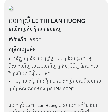
លោកស្រី LE THI LAN HUONG
នាយិកាប្រតិបត្តិធនធានមនុស្ស
ឆ្នាំកំណើត៖
១៩៨៥
កម្រិតវប្បធម៌៖
បរិញ្ញាបត្រវិទ្យាសាស្ត្រផ្នែកគ្រប់គ្រងឧស្សាហកម្ម
ពីសាកលវិទ្យាល័យបច្ចេកវិទ្យាក្រុងហូជីមិញ នៃសាកល
វិទ្យាល័យជាតិវៀតណាម។
សញ្ញាបត្រវិជ្ជាជីវៈ៖ វិញ្ញាបនបត្រកម្រិតខ្ពស់ពីសមាគម
គ្រប់គ្រងធនធានមនុស្ស (SHRM-SCP)។
លោកស្រី Le Thi Lan Huong បានចូលកាន់តំណែងជា