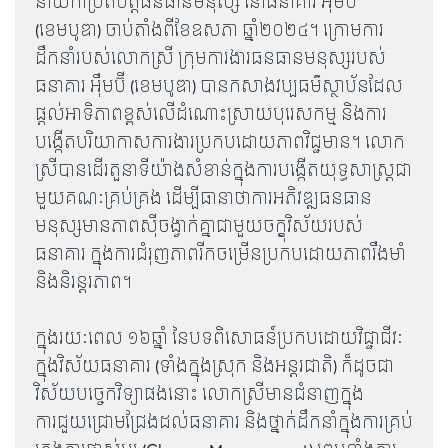
នាយិកាប្រតិបត្តិធនធានមនុស្ស នៅធនាគារ អឹុមប៊ី
(ខេមបូឌា) ចាប់តាំងពីខែឧសភា ឆ្នាំ២០២៤។ ក្រោមការ
ដឹកនាំរបស់លោកស្រី ក្រុមការងារធនធានមនុស្សរបស់
ធនាគារ អុឹមប៊ី (ខេមបូឌា) បានកសាងវប្បធម៌ស្ថាប័នដែល
ផ្តល់អាទិភាពខ្ពស់លើដំណោះស្រាយបុរេសកម្ម និងការ
បង្កើតបរិយាកាសការងារប្រកបដោយភាពវិជ្ជមាន។ លោក
ស្រីបានដើរតួនាទីយ៉ាងសំខាន់ក្នុងការបង្កើតយុទ្ធសាស្ត្រជា
មួយគណៈគ្រប់គ្រង ដើម្បីធានាថាការអភិវឌ្ឍធនធាន
មនុស្សមានភាពស៊ីចង្វាក់គ្នាជាមួយចក្ខុវិស័យរបស់
ធនាគារ ក្នុងការជំរុញភាពរីកចម្រើនប្រកបដោយភាពរឹងមាំ
និងនិរន្តរភាព។
ក្នុងរយៈពេល ១៦ឆ្នាំ នៃបទពិសោធន៍ប្រកបដោយវិជ្ជាជីវៈ
ក្នុងវិស័យធនាគារ (ទាំងក្នុងស្រុក និងអន្តរជាតិ) ក៏ដូចជា
វិស័យបច្ចេកវិទ្យាផងនោះ លោកស្រីមានជំនាញក្នុង
ការជួយជ្រោមជ្រែងដល់ធនាគារ និងថ្នាក់ដឹកនាំក្នុងការគ្រប់