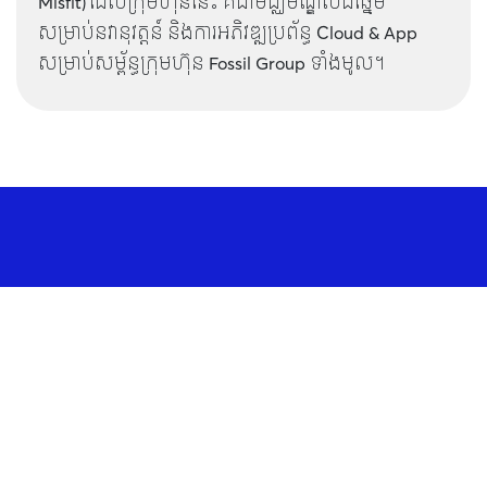
Misfit) ដែលក្រុមហ៊ុននេះ គឺជាមជ្ឈមណ្ឌលដ៏ឆ្នើម
សម្រាប់នវានុវត្តន៍ និងការអភិវឌ្ឍប្រព័ន្ធ Cloud & App
សម្រាប់សម្ព័ន្ធក្រុមហ៊ុន Fossil Group ទាំងមូល។
អាសយដ្ឋាន
អគារលេខ១៤៦ (អគារ Keystone Tower) មហាវិថីព្រះនរោត្តម
សង្កាត់ទន្លេបាសាក់ ខណ្ឌចំការមន រាជធានីភ្នំពេញ