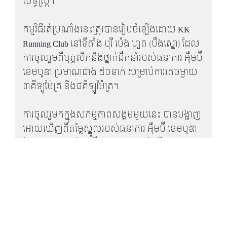
សិទ្ធិស្រ្តី។
កម្មវិធីរត់ប្រណាំងនេះត្រូវបានរៀបចំឡើងដោយ KK
Running Club នៅទីតាំង បុរី ប៉េង ហួត (បឹងស្នោ) ដែល
ការចូលរួមពីបុគ្គលិកនិងថ្នាក់ដឹកនាំរបស់ធនាគារ អុឹមប៊ី
ខេមបូឌា ប្រមាណជាង ៥០នាក់ សម្រាប់ការរត់ចម្ងាយ
៣គីឡូម៉ែត្រ និង៨គីឡូម៉ែត្រ។
ការចូលរួមកក្នុងសកម្មភាពសង្គមមួយនេះ បានបង្ហាញ
អោយឃើញពីតម្លៃស្នូលរបស់ធនាគារ អុឹមប៊ី ខេមបូឌា
ដែលបានផ្សាភ្ជាប់ទៅនឹងបេសកម្មរបស់យើងក្នុងការ
អភិវឌ្ឍន៍ប្រទេសជាតិ តាមរយៈការយកចិត្តទុកដាក់លើ
អត្ថប្រយោជន៍័របស់អតិថិជន។
1
2