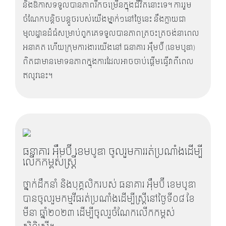
និងឱកាសទទួលបានភាពរីកចម្រើនក្នុងជីវិតនោះទេ។ ការរួម
ចំណែកបន្តិចបន្តួចរបស់យើងម្នាក់ៗនៅថ្ងៃនេះ នឹងក្លាយជា
មូលដ្ឋានដ៏ធំសម្រាប់ពួកគេទទួលបានភាពត្រចះត្រចង់នាពេល
អនាគត ហើយក្រុមការងារយើងនៅ ធនាគារ អុឹមប៊ី (ខេមបូឌា)
ពិតជាមានមោទនភាពក្នុងការដែលអាចចាប់ផ្តើមធ្វើវាពីពេល
ឥលូវនេះ។
ធនាគារ អុឹមប៊ី ខេមបូឌា ចូលរួមការរត់ប្រណាំងដើម្បី
លើកកម្ពស់ស្រ្តី
ថ្នាក់ដឹកនាំ និងបុគ្គលិករបស់ ធនាគារ អុឹមប៊ី ខេមបូឌា
បានចូលរួមកម្មវីធរត់ប្រណាំងដើម្បីស្ត្រីនៅថ្ងៃទី០៨ ខែ
មីនា ឆ្នាំ២០២៣ ដើម្បីចូលរួចំណែកលើកកម្ពស់