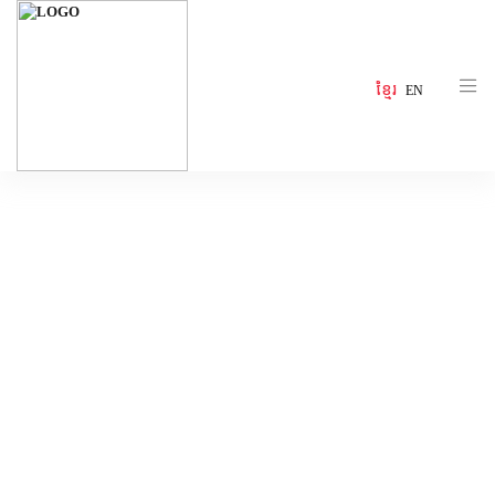
ខ្មែរ
EN