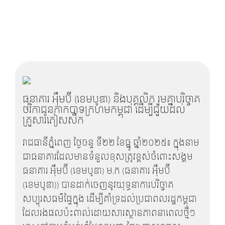
ធនាគារ អុឹមប៊ី (ខេមបូឌា) និងបុគ្គលិក រួមគ្នាបរិច្ចាគ
ថវិកាជូនកាកបាទក្រហមកម្ពុជា ដើម្បីជួយដល់
គ្រួសារភៀសសឹក
រាជធានីភ្នំពេញ ថ្ងៃចន្ទ ទី២២ ខែធ្នូ ឆ្នាំ២០២៥៖ ក្នុងនាម
ជាធនាគារដែលមានទំនួលខុសត្រូវខ្ពស់ចំពោះសង្គម
ធនាគារ អុឹមប៊ី (ខេមបូឌា) ម.ក (ធនាគារ អុឹមប៊ី
(ខេមបូឌា)) បានដាក់ចេញនូវយុទ្ធនាការបរិច្ចាគ
សប្បុរសធម៌ផ្ទៃក្នុង ដើម្បីគាំទ្រដល់ប្រជាពលរដ្ឋកម្ពុជា
ដែលរងផលប៉ះពាល់ដោយសារស្ថានភាពនាពេលថ្មីៗ