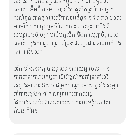
នេះ នៅតាមតំបន់ព្រំដែនកម្ពុជា-ថៃ។ ជាលទ្ធផល
ធនាគារ អ៊ឹមប៊ី (ខេមបូឌា) និងបុគ្គលិកគ្រប់ជាន់ថ្នាក់
របស់ខ្លួន បានចូលរួមថវិកាសរុបចំនួន ១៥,០៣០ ដុល្លារ
អាមេរិក។ ការចូលរួមចំណែកនេះ បានឆ្លុះបញ្ចាំងពី
សប្បុរសធម៌រួមគ្នារបស់បុគ្គលិក និងការប្តេជ្ញាចិត្តរបស់
ធនាគារក្នុងការជួយជ្រោមជ្រែងដល់ប្រជាជនដែលកំពុង
ត្រូវការជំនួយ។
ថវិកាទាំងនេះត្រូវបានផ្តល់ជូនដោយផ្ទាល់ទៅកាន់
កាកបាទក្រហមកម្ពុជា ដើម្បីផ្តល់ការគាំទ្រទៅលើ
ស្បៀងអាហារ ឱសថ ជម្រកបណ្តោះអាសន្ន និងសម្ភារៈ
ចាំបាច់ផ្សេងៗទៀត សម្រាប់ប្រជាពលរដ្ឋ
ដែលរងផលប៉ះពាល់ដោយសារការប៉ះទង្គិចនៅតាម
តំបន់ព្រំដែន។