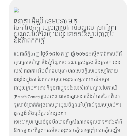
ធនាគារ អុឹមប៊ី (ខេមបូឌា) ម.ក
ចែករំលែកក្តីស្រលាញ់ទៅកាន់មណ្ឌលកុមារកំព្រា
(មណ្ឌលមែកឈើ) ដើម្បីអនាគតនៃស្នាមញញឹម
និងភាពកក់ក្តៅ
រាជធានីភ្នំពេញ ថ្ងៃទី ១៨ ខែ កញ្ញា ឆ្នាំ ២០២៥ ៖ ស្ថិតនាឱកាសពិធី
បុណ្យកាន់បិណ្ឌ និងភ្ជុំបិណ្ឌនេះ គណៈគ្រប់គ្រង និងក្រុមការងារ
របស់ ធនាគារ អុឹមប៊ី (ខេមបូឌា) មានសេចក្តីសោមនស្សរីករាយ
ជាខ្លាំងក្នុងការដែលបានចូលរួមនូវសកម្មភាពវេចនំអន្សម
ជាមួយក្រុមការងារ ក៏ដូចជាប្អូនៗដែលរស់នៅមណ្ឌលមែកឈើ
(
Branch Center) ស្របពេលជាមួយគ្នានោះ យើងក៏បានចែករំលែក
នូវសាច់ប្រាក់ក៏ដូចជាសម្ភារមួយចំនួនដើម្បីជាជំនួយសម្រាប់ការ
ផ្គត់ផ្គង់ និងប្រើប្រាស់ផ្សេងៗ។
ទោះជាកុមារមួយចំនួនមិនមានភ័ព្វសំណាងទទួលបានការថែទាំពី
ឪពុកម្តាយ ប៉ុន្តែពួកគេមិនគួរខ្វះសេចក្តីស្រឡាញ់ សេចក្តីសង្ឃឹម